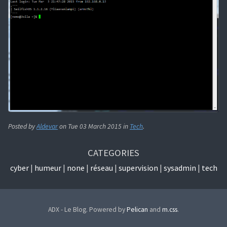
Posted by
Aldevar
on
Tue 03 March 2015
in
Tech
.
CATEGORIES
cyber
humeur
none
réseau
supervision
sysadmin
tech
ADX - Le Blog. Powered by
Pelican
and
m.css
.