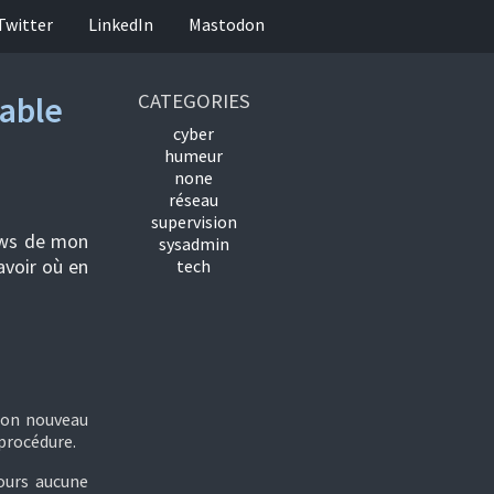
Twitter
LinkedIn
Mastodon
able
CATEGORIES
cyber
humeur
none
réseau
supervision
ows de mon
sysadmin
avoir où en
tech
mon nouveau
 procédure.
jours aucune