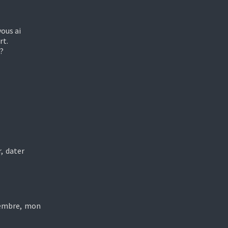
ous ai
rt.
s?
, dater
tembre, mon